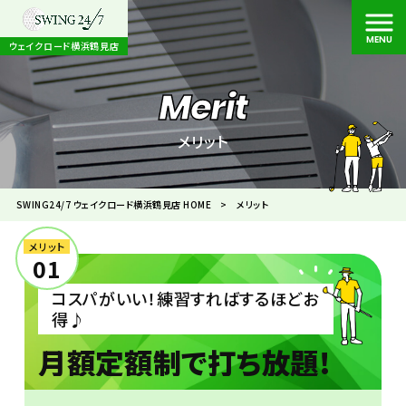
MENU
ウェイクロード横浜鶴見店
Merit
メリット
SWING24/7 ウェイクロード横浜鶴見店 HOME
>
メリット
メリット
01
コスパがいい！練習すればするほどお
得♪
月額定額制で打ち放題!